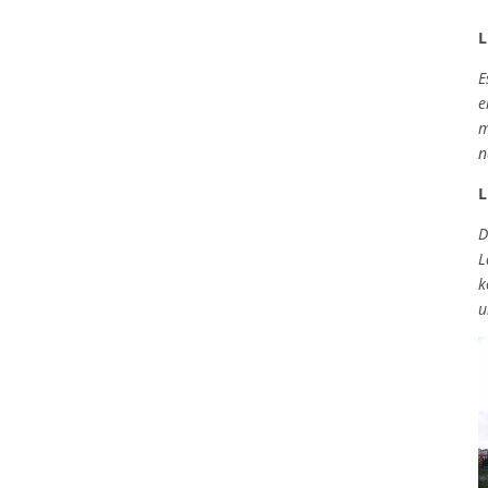
L
E
e
m
n
L
D
L
k
u