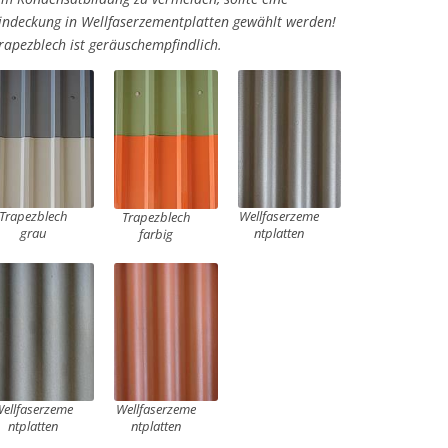
indeckung in Wellfaserzementplatten gewählt werden!
rapezblech ist geräuschempfindlich.
Trapezblech
Wellfaserzeme
Trapezblech
grau
ntplatten
farbig
ellfaserzeme
Wellfaserzeme
ntplatten
ntplatten