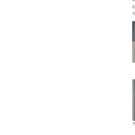
E
T
W