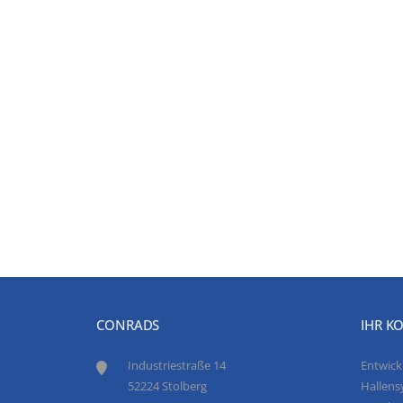
CONRADS
IHR K
Industriestraße 14
Entwick
52224 Stolberg
Hallens