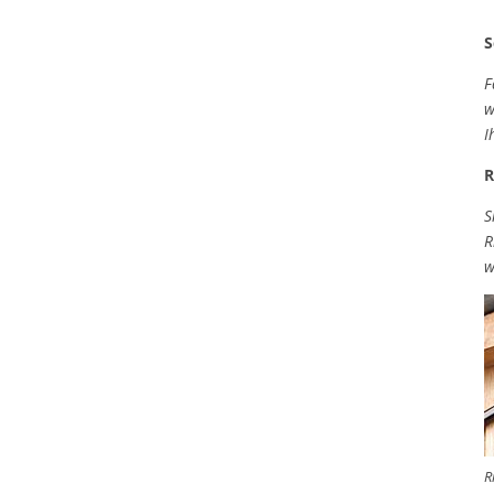
S
F
w
I
R
S
R
w
R