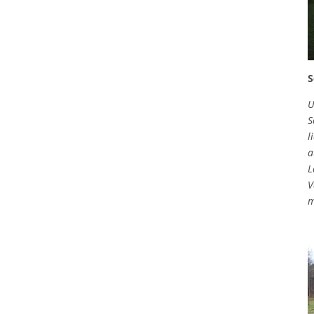
S
U
S
l
a
L
V
m