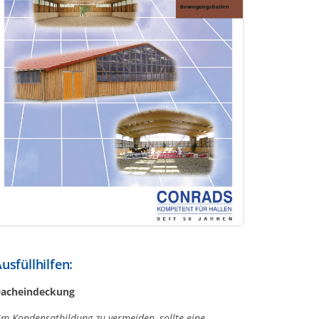
usfüllhilfen:
acheindeckung
m Kondensatbildung zu vermeiden, sollte eine