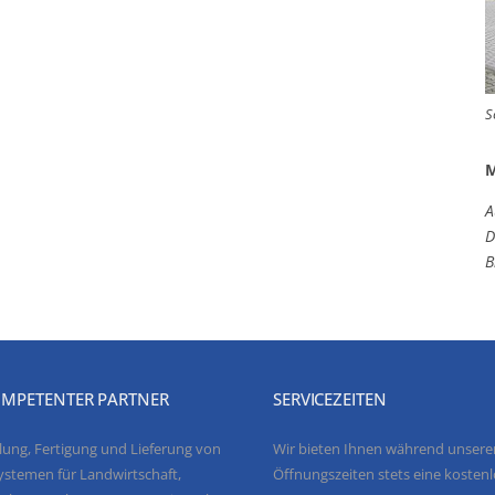
S
M
A
D
B
OMPETENTER PARTNER
SERVICEZEITEN
lung, Fertigung und Lieferung von
Wir bieten Ihnen während unsere
ystemen für Landwirtschaft,
Öffnungszeiten stets eine kosten