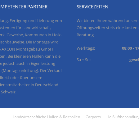
OMPETENTER PARTNER
SERVICEZEITEN
lung, Fertigung und Lieferung von
Wir bieten Ihnen während unsere
ystemen für Landwirtschaft,
Öffnungszeiten stets eine kosten
rk, Gewerbe, Kommunen in Holz-
Beratung
ischbauweise. Die Montage wird
Werktags:
08:00 - 1
ie AXCON Montagebau GmbH
en. Bei kleineren Hallen kann die
Sa + So:
gesc
 jedoch auch in Eigenleistung
n (Montageanleitung). Der Verkauf
 direkt oder über unsere
enstmitarbeiter in Deutschland
 Schweiz.
Landwirtschaftliche Hallen & Reithallen
Carports
Heißluftbehandlun