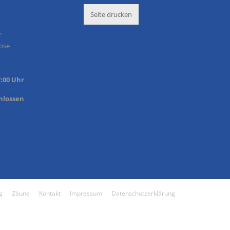
Seite drucken
r
lose
7:00 Uhr
hlossen
g
Zäune
Kontakt
Impressum
Datenschutzerklärung