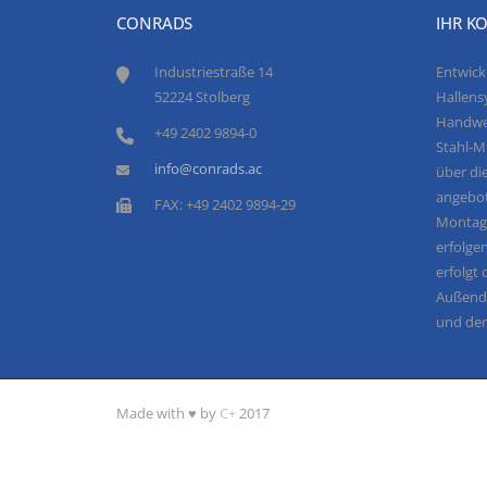
CONRADS
IHR K
Industriestraße 14
Entwick
52224 Stolberg
Hallens
Handwe
+49 2402 9894-0
Stahl-M
info@conrads.ac
über d
angebot
FAX: +49 2402 9894-29
Montage
erfolge
erfolgt
Außendi
und der
Made with ♥ by
C+
2017