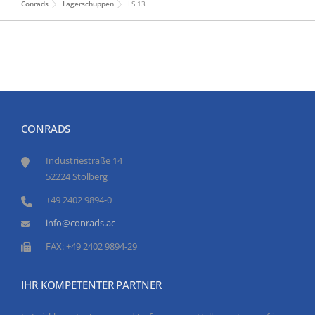
Conrads
Lagerschuppen
LS 13
CONRADS
Industriestraße 14
52224 Stolberg
+49 2402 9894-0
info@conrads.ac
FAX: +49 2402 9894-29
IHR KOMPETENTER PARTNER