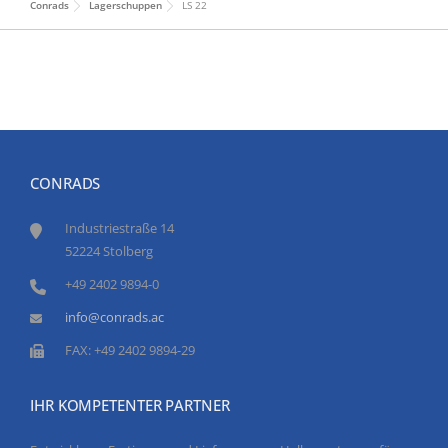
Conrads
Lagerschuppen
LS 22
CONRADS
Industriestraße 14
52224 Stolberg
+49 2402 9894-0
info@conrads.ac
FAX: +49 2402 9894-29
IHR KOMPETENTER PARTNER