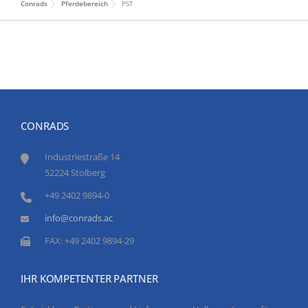
Conrads
Pferdebereich
PST
CONRADS
Industriestraße 14
52224 Stolberg
+49 2402 9894-0
info@conrads.ac
FAX: +49 2402 9894-29
IHR KOMPETENTER PARTNER